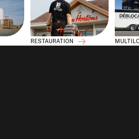
RESTAURATION
MULTIL
Nous intervenons dans les immeubles à logement
aînés et tout bâtiment multilogement. Nos servi
Les obstructions surviennent souvent dans les c
les douches ou les conduites principales, souve
résidus de savon.
Oui. Nous collaborons régulièrement avec les ge
pour planifier les interventions, obtenir les ac