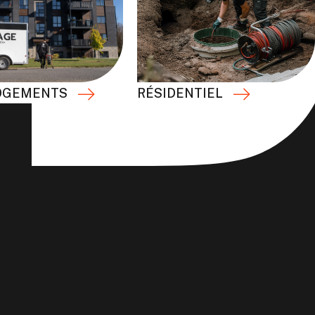
RÉSIDENTIEL
OGEMENTS
s, copropriétés, tours d’habitation, résidences pour
ces sont adaptés à la complexité de ces installations.
olonnes de chute, les drains de cuisines, les lavabos,
nt causées par les graisses, cheveux, lingettes ou
stionnaires, concierges, syndicats et propriétaires
cès nécessaires et informer les occupants au besoin.