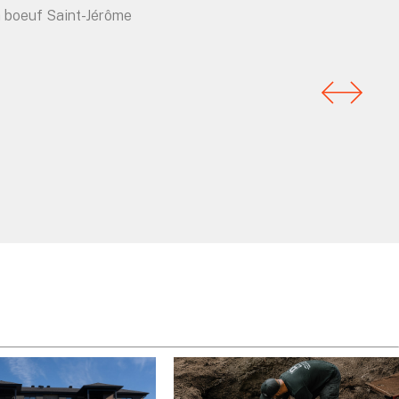
la boeuf Saint-Jérôme
Sté
Gesti