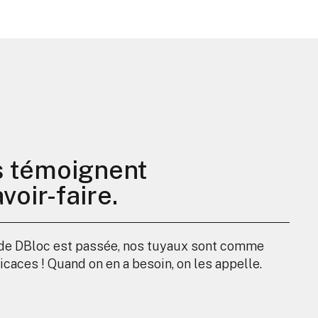
s témoignent
voir-faire.
 de DBloc est passée, nos tuyaux sont comme
Serv
ficaces ! Quand on en a besoin, on les appelle.
vali
une 
disp
appr