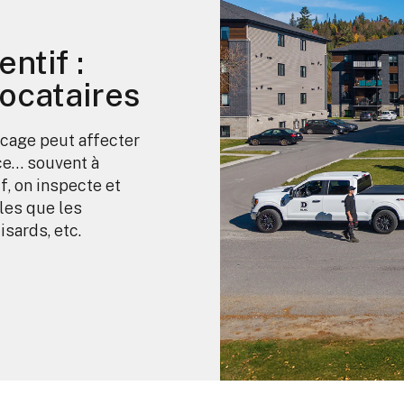
ntif :
locataires
cage peut affecter
ce… souvent à
f, on inspecte et
les que les
isards, etc.